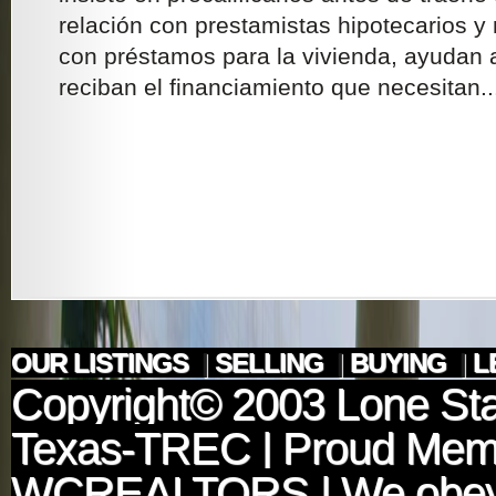
relación con prestamistas hipotecarios y
con préstamos para la vivienda, ayudan
reciban el financiamiento que necesitan..
OUR LISTINGS
|
SELLING
|
BUYING
|
L
Copyright© 2003
Lone Sta
Texas-TREC
| Proud Mem
WCREALTORS
| We obey