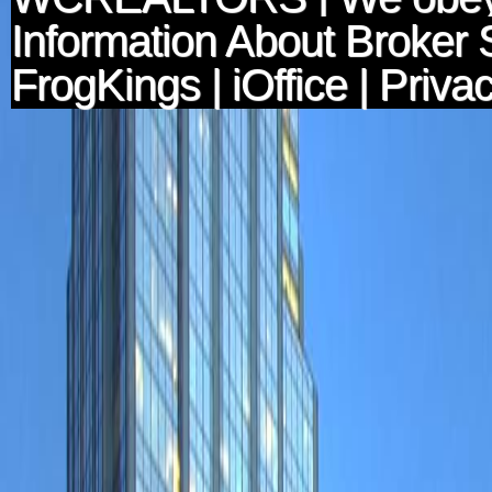
Information About Broker 
FrogKings
|
iOffice
|
Privac