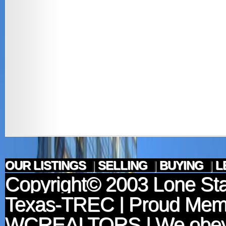
OUR LISTINGS
|
SELLING
|
BUYING
|
L
Copyright© 2003
Lone Sta
Texas-TREC
| Proud Mem
WCREALTORS
| We obey