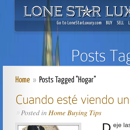
Go to LoneStarLuxury.com
BUY
SELL
Posts Ta
Home
»
Posts Tagged "Hogar"
Cuando esté viendo u
Posted in
Home Buying Tips
»
…D
eje l